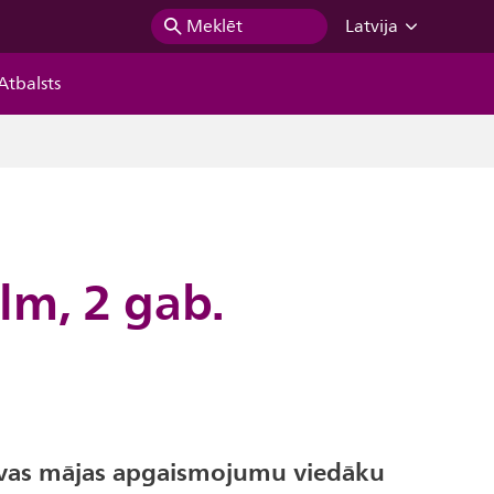
Meklēt
Latvija
Atbalsts
lm, 2 gab.
avas mājas apgaismojumu viedāku