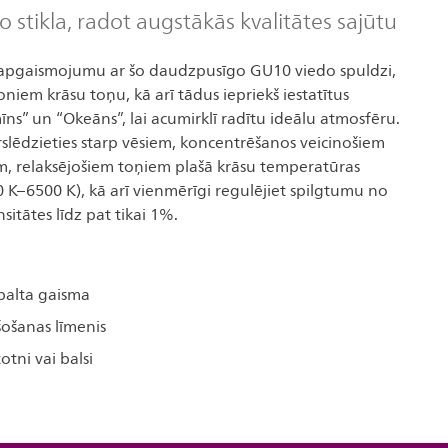
o stikla, radot augstākās kvalitātes sajūtu
 apgaismojumu ar šo daudzpusīgo GU10 viedo spuldzi,
oniem krāsu toņu, kā arī tādus iepriekš iestatītus
ns” un “Okeāns”, lai acumirklī radītu ideālu atmosfēru.
slēdzieties starp vēsiem, koncentrēšanos veicinošiem
m, relaksējošiem toņiem plašā krāsu temperatūras
K–6500 K), kā arī vienmērīgi regulējiet spilgtumu no
sitātes līdz pat tikai 1%.
balta gaisma
ošanas līmenis
otni vai balsi