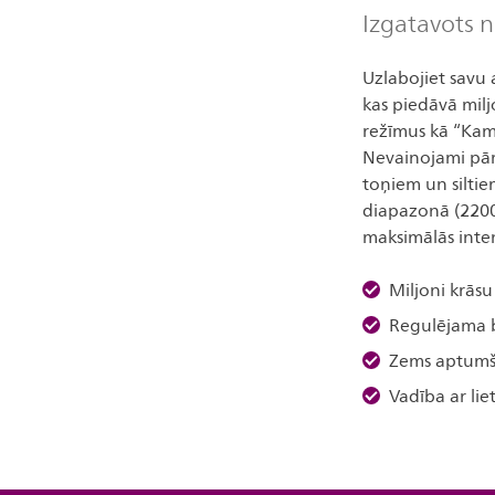
Izgatavots n
Uzlabojiet savu
kas piedāvā milj
režīmus kā “Kamī
Nevainojami pār
toņiem un siltie
diapazonā (2200 
maksimālās inten
Miljoni krāsu
Regulējama 
Zems aptumš
Vadība ar liet