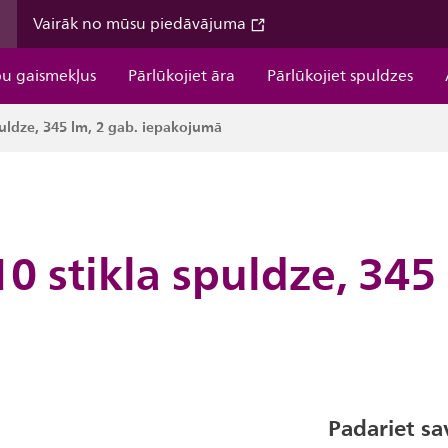
m
Vairāk no mūsu piedāvājuma
pu gaismekļus
Pārlūkojiet āra
Pārlūkojiet spuldzes
uldze, 345 lm, 2 gab. iepakojumā
 stikla spuldze, 345 
Padariet s