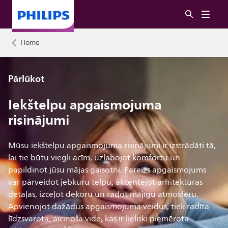
Home
Pārlūkot
Iekštelpu apgaismojuma
risinājumi
Mūsu iekštelpu apgaismojuma risinājumi ir izstrādāti tā,
lai tie būtu viegli acīm, uzlabojot komfortu un
papildinot jūsu mājas gaisotni. Pareizs apgaismojums
var pārveidot jebkuru telpu, akcentējot arhitektūras
detaļas, izceļot dekoru un radot mājīgu atmosfēru.
Apvienojot dažādus apgaismojuma veidus, tiek radīta
līdzsvarota, aicinoša vide, kas ir lieliski piemērota