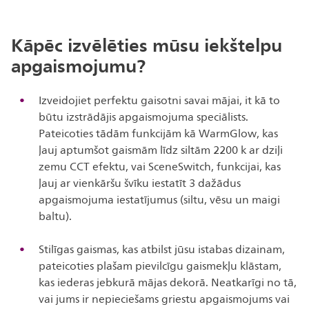
Kāpēc izvēlēties mūsu iekštelpu
apgaismojumu?
Izveidojiet perfektu gaisotni savai mājai, it kā to
būtu izstrādājis apgaismojuma speciālists.
Pateicoties tādām funkcijām kā WarmGlow, kas
ļauj aptumšot gaismām līdz siltām 2200 k ar dziļi
zemu CCT efektu, vai SceneSwitch, funkcijai, kas
ļauj ar vienkāršu švīku iestatīt 3 dažādus
apgaismojuma iestatījumus (siltu, vēsu un maigi
baltu).
Stilīgas gaismas, kas atbilst jūsu istabas dizainam,
pateicoties plašam pievilcīgu gaismekļu klāstam,
kas iederas jebkurā mājas dekorā. Neatkarīgi no tā,
vai jums ir nepieciešams griestu apgaismojums vai