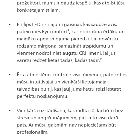
prožektori, mums ir daudz iespēju, kas atbilst jūsu
konkrētajam stilam.
Philips LED risinājumi gaismai, kas saudzē acis,
pateicoties Eyecomfort³, kas nodrošina ērtāku un
maigāku apgaismojuma pieredzi. Lai novērstu
redzamo mirgoņa, samazināt atspīdumu un
vienmēr nodrošiniet augstu CRI līmeni, lai jūs
varētu redzēt lietas tādas, kādas tās ir.⁹
Ērta atmosfēras kontrole visai ģimenei, pateicoties
mūsu intuitīvajai un vienkārši lietojamajai
tālvadības pultij, kas ļauj jums katru reizi iestatīt
perfektu noskaņojumu.
Vienkārša uzstādīšana, kas radīta tā, lai būtu bez
stresa un apgrūtinājumiem, pat ja to visu darāt
pats. Ar mūsu gaismām nav nepieciešams būt
profesionālim.