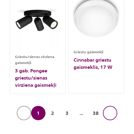
Griestu gaismekļi
Griestu/sienas virziena
Cinnabar griestu
gaismekļi
gaismeklis, 17 W
3 gab. Pongee
griestu/sienas
virziena gaismekļi
1
2
3
...
38