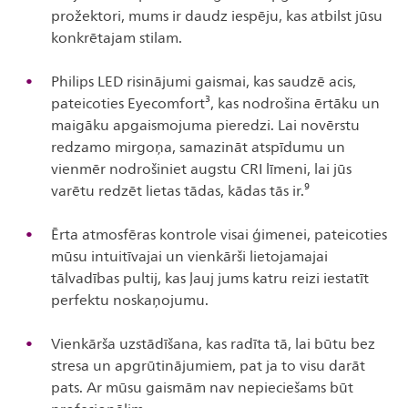
prožektori, mums ir daudz iespēju, kas atbilst jūsu
konkrētajam stilam.
Philips LED risinājumi gaismai, kas saudzē acis,
pateicoties Eyecomfort³, kas nodrošina ērtāku un
maigāku apgaismojuma pieredzi. Lai novērstu
redzamo mirgoņa, samazināt atspīdumu un
vienmēr nodrošiniet augstu CRI līmeni, lai jūs
varētu redzēt lietas tādas, kādas tās ir.⁹
Ērta atmosfēras kontrole visai ģimenei, pateicoties
mūsu intuitīvajai un vienkārši lietojamajai
tālvadības pultij, kas ļauj jums katru reizi iestatīt
perfektu noskaņojumu.
Vienkārša uzstādīšana, kas radīta tā, lai būtu bez
stresa un apgrūtinājumiem, pat ja to visu darāt
pats. Ar mūsu gaismām nav nepieciešams būt