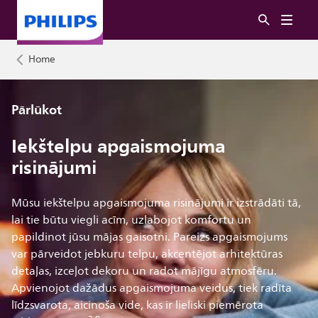
Home
Pārlūkot
Iekštelpu apgaismojuma
risinājumi
Mūsu iekštelpu apgaismojuma risinājumi ir izstrādāti tā,
lai tie būtu viegli acīm, uzlabojot komfortu un
papildinot jūsu mājas gaisotni. Pareizs apgaismojums
var pārveidot jebkuru telpu, akcentējot arhitektūras
detaļas, izceļot dekoru un radot mājīgu atmosfēru.
Apvienojot dažādus apgaismojuma veidus, tiek radīta
līdzsvarota, aicinoša vide, kas ir lieliski piemērota