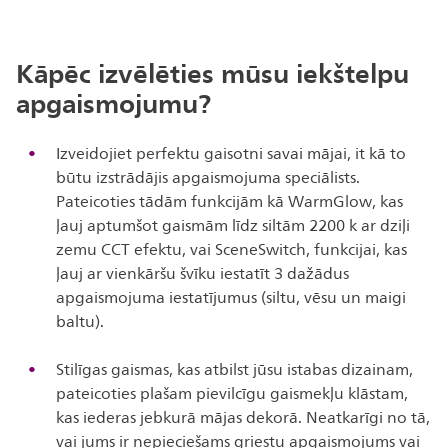
Kāpēc izvēlēties mūsu iekštelpu
apgaismojumu?
Izveidojiet perfektu gaisotni savai mājai, it kā to
būtu izstrādājis apgaismojuma speciālists.
Pateicoties tādām funkcijām kā WarmGlow, kas
ļauj aptumšot gaismām līdz siltām 2200 k ar dziļi
zemu CCT efektu, vai SceneSwitch, funkcijai, kas
ļauj ar vienkāršu švīku iestatīt 3 dažādus
apgaismojuma iestatījumus (siltu, vēsu un maigi
baltu).
Stilīgas gaismas, kas atbilst jūsu istabas dizainam,
pateicoties plašam pievilcīgu gaismekļu klāstam,
kas iederas jebkurā mājas dekorā. Neatkarīgi no tā,
vai jums ir nepieciešams griestu apgaismojums vai