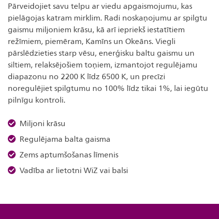
Pārveidojiet savu telpu ar viedu apgaismojumu, kas
pielāgojas katram mirklim. Radi noskaņojumu ar spilgtu
gaismu miljoniem krāsu, kā arī iepriekš iestatītiem
režīmiem, piemēram, Kamīns un Okeāns. Viegli
pārslēdzieties starp vēsu, enerģisku baltu gaismu un
siltiem, relaksējošiem toņiem, izmantojot regulējamu
diapazonu no 2200 K līdz 6500 K, un precīzi
noregulējiet spilgtumu no 100% līdz tikai 1%, lai iegūtu
pilnīgu kontroli.
Miljoni krāsu
Regulējama balta gaisma
Zems aptumšošanas līmenis
Vadība ar lietotni WiZ vai balsi