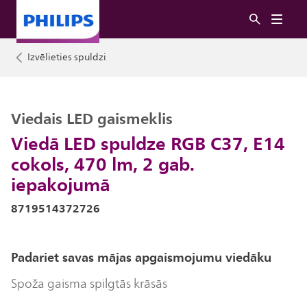
Izvēlieties spuldzi
Viedais LED gaismeklis
Viedā LED spuldze RGB C37, E14
cokols, 470 lm, 2 gab.
iepakojumā
8719514372726
Padariet savas mājas apgaismojumu viedāku
Spoža gaisma spilgtās krāsās