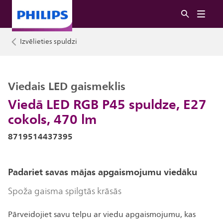
Izvēlieties spuldzi
Viedais LED gaismeklis
Viedā LED RGB P45 spuldze, E27
cokols, 470 lm
8719514437395
Padariet savas mājas apgaismojumu viedāku
Spoža gaisma spilgtās krāsās
Pārveidojiet savu telpu ar viedu apgaismojumu, kas