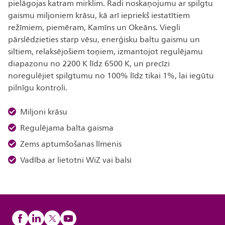
pielāgojas katram mirklim. Radi noskaņojumu ar spilgtu
gaismu miljoniem krāsu, kā arī iepriekš iestatītiem
režīmiem, piemēram, Kamīns un Okeāns. Viegli
pārslēdzieties starp vēsu, enerģisku baltu gaismu un
siltiem, relaksējošiem toņiem, izmantojot regulējamu
diapazonu no 2200 K līdz 6500 K, un precīzi
noregulējiet spilgtumu no 100% līdz tikai 1%, lai iegūtu
pilnīgu kontroli.
Miljoni krāsu
Regulējama balta gaisma
Zems aptumšošanas līmenis
Vadība ar lietotni WiZ vai balsi