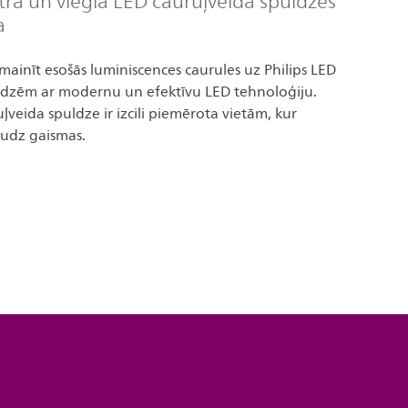
tra un viegla LED cauruļveida spuldzes
a
omainīt esošās luminiscences caurules uz Philips LED
ldzēm ar modernu un efektīvu LED tehnoloģiju.
uļveida spuldze ir izcili piemērota vietām, kur
udz gaismas.