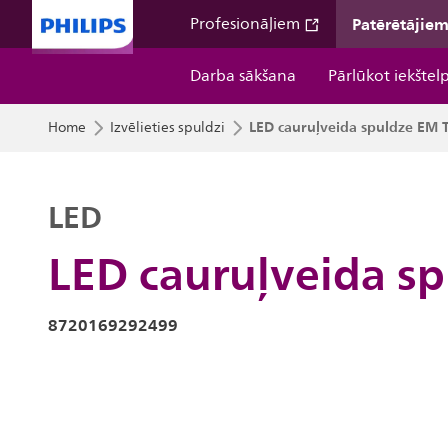
Patērētājie
Profesionāļiem
Darba sākšana
Pārlūkot iekštel
LED cauruļveida spuldze EM 
Home
Izvēlieties spuldzi
LED
LED cauruļveida s
8720169292499