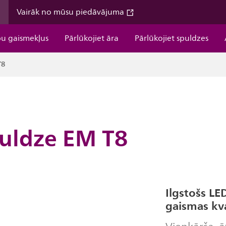
m
Vairāk no mūsu piedāvājuma
pu gaismekļus
Pārlūkojiet āra
Pārlūkojiet spuldzes
T8
puldze EM T8
Ilgstošs L
gaismas kva