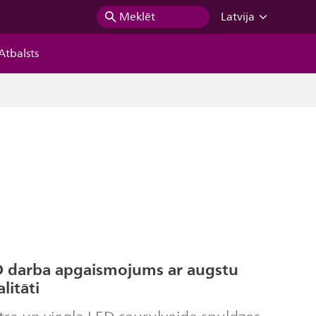
Meklēt
Latvija
Atbalsts
ED darba apgaismojums ar augstu
litāti