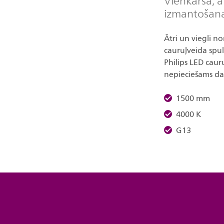
Vienkārša, ā
izmantošan
Ātri un viegli n
cauruļveida spu
Philips LED caur
nepieciešams da
1500 mm
4000 K
G13