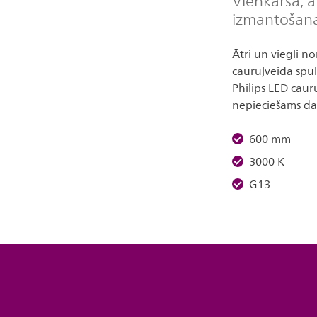
Vienkārša, ā
izmantošan
Ātri un viegli n
cauruļveida spu
Philips LED caur
nepieciešams da
600 mm
3000 K
G13