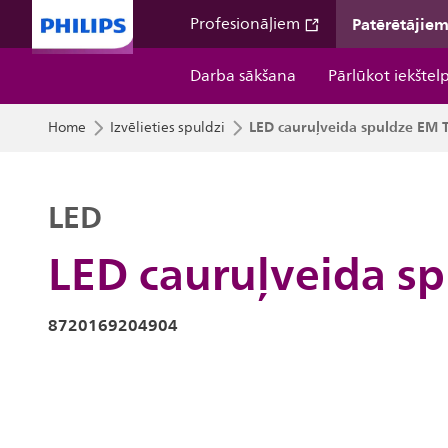
Patērētājie
Profesionāļiem
Darba sākšana
Pārlūkot iekštel
LED cauruļveida spuldze EM 
Home
Izvēlieties spuldzi
LED
LED cauruļveida s
8720169204904