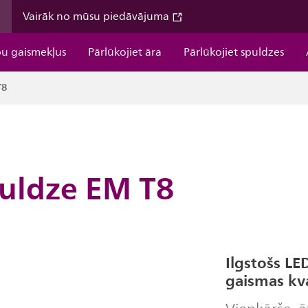
m
Vairāk no mūsu piedāvājuma
pu gaismekļus
Pārlūkojiet āra
Pārlūkojiet spuldzes
T8
puldze EM T8
Ilgstošs L
gaismas kva