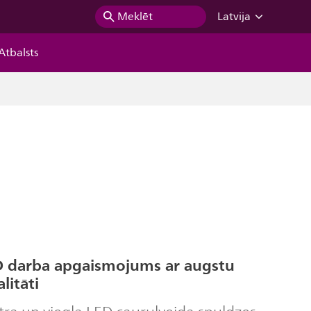
Meklēt
Latvija
Atbalsts
ED darba apgaismojums ar augstu
litāti