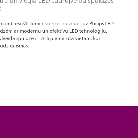
tra un viegla LED cauruļveida spuldzes
a
omainīt esošās luminiscences caurules uz Philips LED
ldzēm ar modernu un efektīvu LED tehnoloģiju.
uļveida spuldze ir izcili piemērota vietām, kur
udz gaismas.