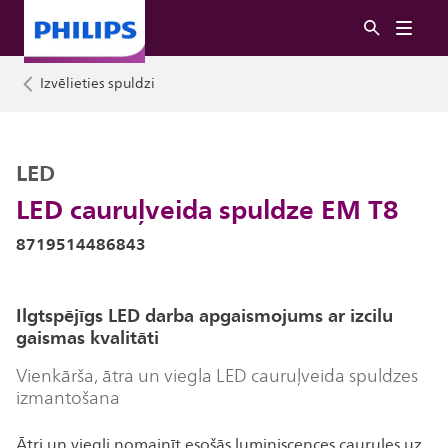
Izvēlieties spuldzi
LED
LED cauruļveida spuldze EM T8
8719514486843
Ilgtspējīgs LED darba apgaismojums ar izcilu
gaismas kvalitāti
Vienkārša, ātra un viegla LED cauruļveida spuldzes
izmantošana
Ātri un viegli nomainīt esošās luminiscences caurules uz