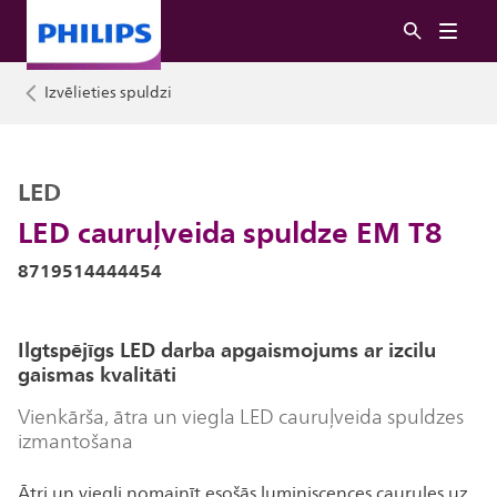
Izvēlieties spuldzi
LED
LED cauruļveida spuldze EM T8
8719514444454
Ilgtspējīgs LED darba apgaismojums ar izcilu
gaismas kvalitāti
Vienkārša, ātra un viegla LED cauruļveida spuldzes
izmantošana
Ātri un viegli nomainīt esošās luminiscences caurules uz