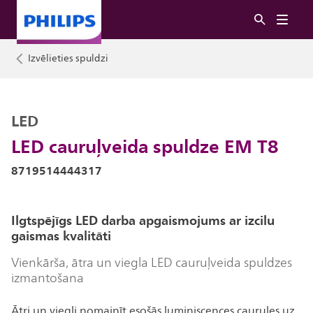
Izvēlieties spuldzi
LED
LED cauruļveida spuldze EM T8
8719514444317
Ilgtspējīgs LED darba apgaismojums ar izcilu
gaismas kvalitāti
Vienkārša, ātra un viegla LED cauruļveida spuldzes
izmantošana
Ātri un viegli nomainīt esošās luminiscences caurules uz