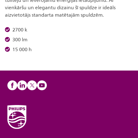
tūlītēju un ievērojamu enerģijas ietaupījumu. Ar
vienkāršu un elegantu dizainu šī spuldze ir ideāls
aizvietotājs standarta matētajām spuldzēm.
2700 k
300 lm
15 000 h