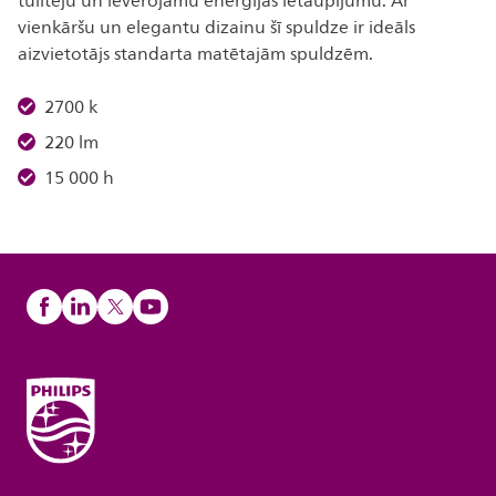
tūlītēju un ievērojamu enerģijas ietaupījumu. Ar
vienkāršu un elegantu dizainu šī spuldze ir ideāls
aizvietotājs standarta matētajām spuldzēm.
2700 k
220 lm
15 000 h