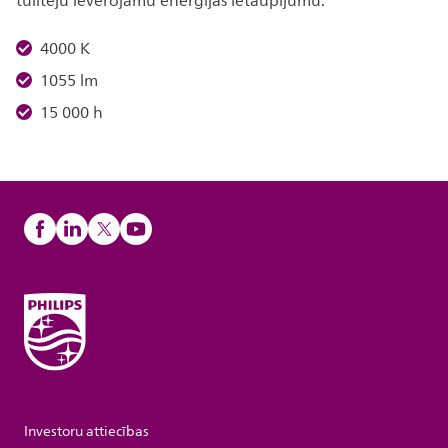
tūlītēju ievērojamu enerģijas ietaupījumu.
4000 K
1055 lm
15 000 h
Investoru attiecības