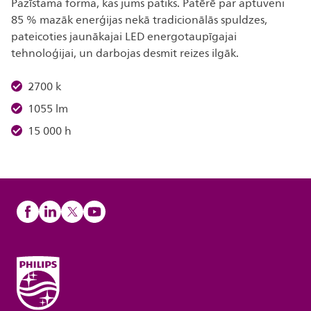
Pazīstama forma, kas jums patiks. Patērē par aptuveni
85 % mazāk enerģijas nekā tradicionālās spuldzes,
pateicoties jaunākajai LED energotaupīgajai
tehnoloģijai, un darbojas desmit reizes ilgāk.
2700 k
1055 lm
15 000 h