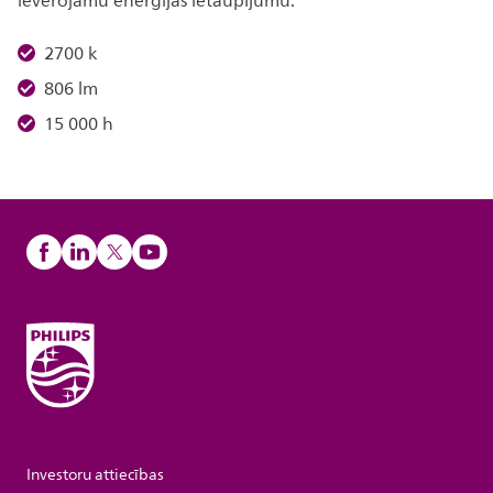
ievērojamu enerģijas ietaupījumu.
2700 k
806 lm
15 000 h
Investoru attiecības