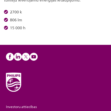
tūlītēju ievērojamu enerģijas ietaupījumu.
2700 k
806 lm
15 000 h
Investoru attiecības