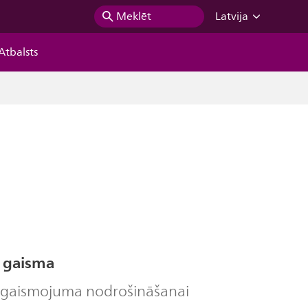
Meklēt
Latvija
Atbalsts
D gaisma
pgaismojuma nodrošināšanai