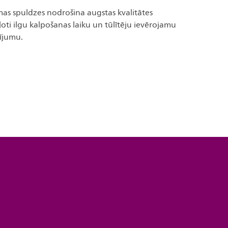
mas spuldzes nodrošina augstas kvalitātes
ti ilgu kalpošanas laiku un tūlītēju ievērojamu
ījumu.