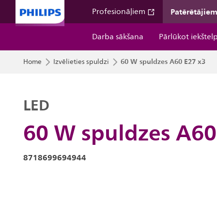
Patērētājie
Profesionāļiem
Darba sākšana
Pārlūkot iekštel
60 W spuldzes A60 E27 x3
Home
Izvēlieties spuldzi
LED
60 W spuldzes A60
8718699694944