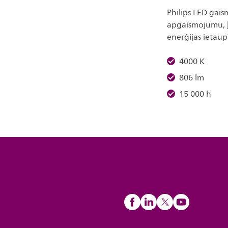
Philips LED gais
apgaismojumu, ļo
enerģijas ietaup
4000 K
806 lm
15 000 h