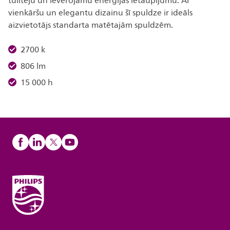
tūlītēju un ievērojamu enerģijas ietaupījumu. Ar
vienkāršu un elegantu dizainu šī spuldze ir ideāls
aizvietotājs standarta matētajām spuldzēm.
2700 k
806 lm
15 000 h