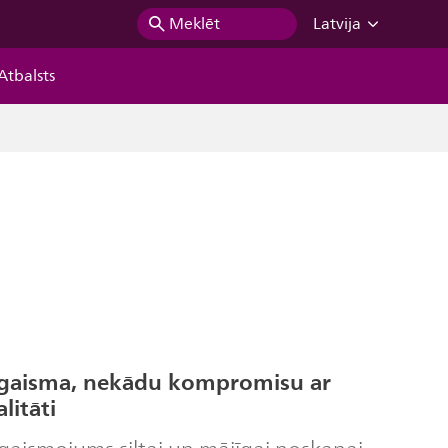
Meklēt
Latvija
Atbalsts
ta gaisma, nekādu kompromisu ar
litāti