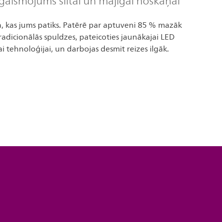
gaismojums siltai un mājīgai noskaņai
, kas jums patiks. Patērē par aptuveni 85 % mazāk
radicionālās spuldzes, pateicoties jaunākajai LED
 tehnoloģijai, un darbojas desmit reizes ilgāk.