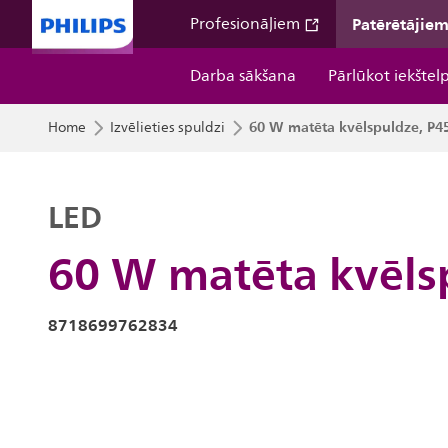
Patērētājie
Profesionāļiem
Darba sākšana
Pārlūkot iekštel
60 W matēta kvēlspuldze, P4
Home
Izvēlieties spuldzi
LED
60 W matēta kvēls
8718699762834