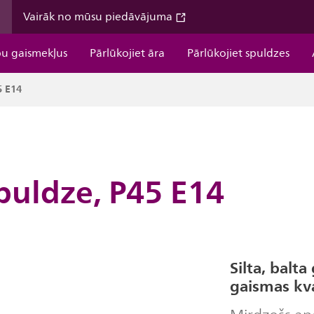
m
Vairāk no mūsu piedāvājuma
pu gaismekļus
Pārlūkojiet āra
Pārlūkojiet spuldzes
5 E14
puldze, P45 E14
Silta, bal
gaismas kva