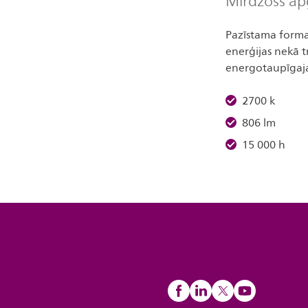
Mirdzošs ap
Pazīstama forma
enerģijas nekā t
energotaupīgajai
2700 k
806 lm
15 000 h