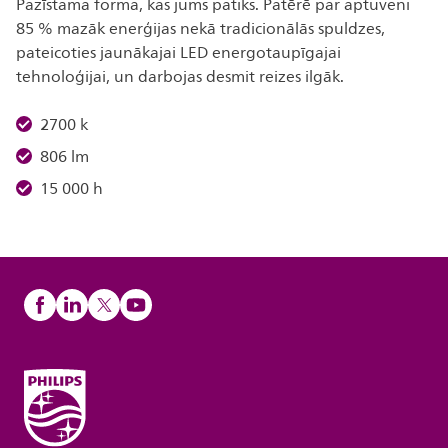
Pazīstama forma, kas jums patiks. Patērē par aptuveni
85 % mazāk enerģijas nekā tradicionālās spuldzes,
pateicoties jaunākajai LED energotaupīgajai
tehnoloģijai, un darbojas desmit reizes ilgāk.
2700 k
806 lm
15 000 h