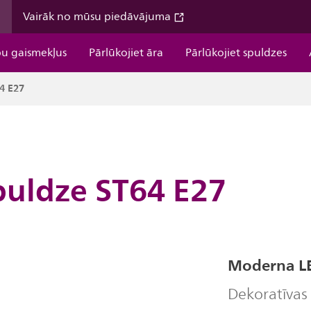
m
Vairāk no mūsu piedāvājuma
pu gaismekļus
Pārlūkojiet āra
Pārlūkojiet spuldzes
4 E27
puldze ST64 E27
Moderna LE
Dekoratīvas