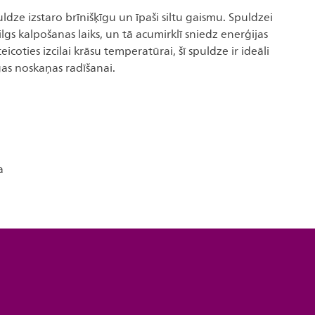
uldze izstaro brīnišķīgu un īpaši siltu gaismu. Spuldzei
lgs kalpošanas laiks, un tā acumirklī sniedz enerģijas
icoties izcilai krāsu temperatūrai, šī spuldze ir ideāli
as noskaņas radīšanai.
a