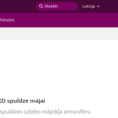
Meklēt
Latvija
Atbalsts
D spuldze mājai
 spuldzes uzlabo mājokļa atmosfēru