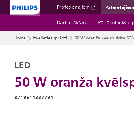
Patērētājie
Profesionāļiem
Darba sākšana
Pārlūkot iekštel
50 W oranža kvēlspuldze ST6
Home
Izvēlieties spuldzi
LED
50 W oranža kvēls
8719514337794