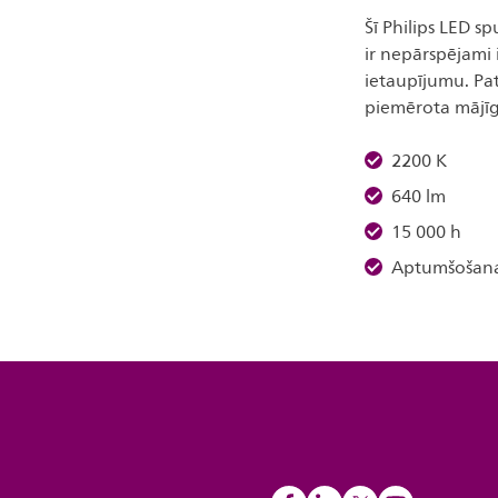
Šī Philips LED sp
ir nepārspējami i
ietaupījumu. Pate
piemērota mājīg
2200 K
640 lm
15 000 h
Aptumšošan