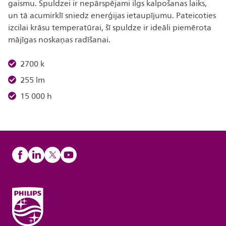
gaismu. Spuldzei ir nepārspējami ilgs kalpošanas laiks,
un tā acumirklī sniedz enerģijas ietaupījumu. Pateicoties
izcilai krāsu temperatūrai, šī spuldze ir ideāli piemērota
mājīgas noskaņas radīšanai.
2700 k
255 lm
15 000 h