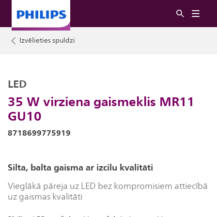
Izvēlieties spuldzi
LED
35 W virziena gaismeklis MR11
GU10
8718699775919
Silta, balta gaisma ar izcilu kvalitāti
Vieglākā pāreja uz LED bez kompromisiem attiecībā
uz gaismas kvalitāti