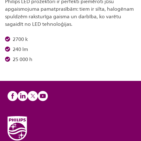
Philips LED prožektori ir perfekti piemēroti jūsu
apgaismojuma pamatprasībām: tiem ir silta, halogēnam
spuldzēm raksturīga gaisma un darbība, ko varētu
sagaidīt no LED tehnoloģijas.
2700 k
240 lm
25 000 h