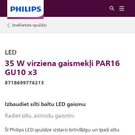
Izvēlieties spuldzi
LED
35 W virziena gaismekļi PAR16
GU10 x3
8718699776213
Izbaudiet silti baltu LED gaismu
Radiet siltu, aicinošu gaisotni
Šī Philips LED spuldze izstaro brīnišķīgu un īpaši siltu