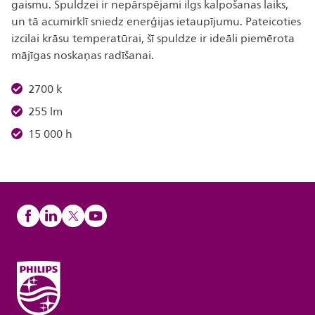
gaismu. Spuldzei ir nepārspējami ilgs kalpošanas laiks,
un tā acumirklī sniedz enerģijas ietaupījumu. Pateicoties
izcilai krāsu temperatūrai, šī spuldze ir ideāli piemērota
mājīgas noskaņas radīšanai.
2700 k
255 lm
15 000 h