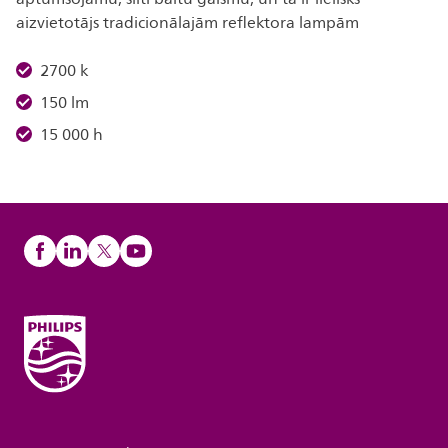
aizvietotājs tradicionālajām reflektora lampām
2700 k
150 lm
15 000 h