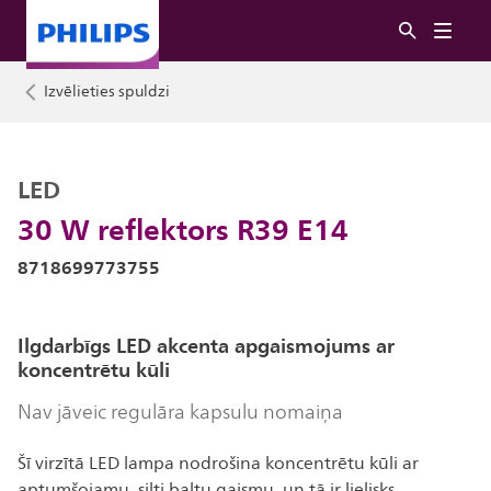
Izvēlieties spuldzi
LED
30 W reflektors R39 E14
8718699773755
Ilgdarbīgs LED akcenta apgaismojums ar
koncentrētu kūli
Nav jāveic regulāra kapsulu nomaiņa
Šī virzītā LED lampa nodrošina koncentrētu kūli ar
aptumšojamu, silti baltu gaismu, un tā ir lielisks