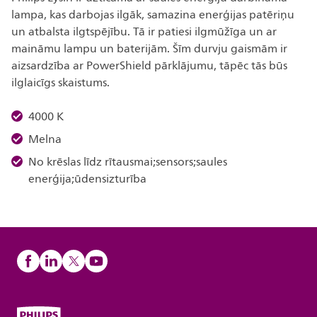
lampa, kas darbojas ilgāk, samazina enerģijas patēriņu
un atbalsta ilgtspējību. Tā ir patiesi ilgmūžīga un ar
maināmu lampu un baterijām. Šīm durvju gaismām ir
aizsardzība ar PowerShield pārklājumu, tāpēc tās būs
ilglaicīgs skaistums.
4000 K
Melna
No krēslas līdz rītausmai;sensors;saules
enerģija;ūdensizturība