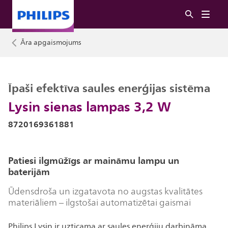
Āra apgaismojums
Īpaši efektīva saules enerģijas sistēma
Lysin sienas lampas 3,2 W
8720169361881
Patiesi ilgmūžīgs ar maināmu lampu un
baterijām
Ūdensdroša un izgatavota no augstas kvalitātes
materiāliem – ilgstošai automatizētai gaismai
Philips Lysin ir uzticama ar saules enerģiju darbināma