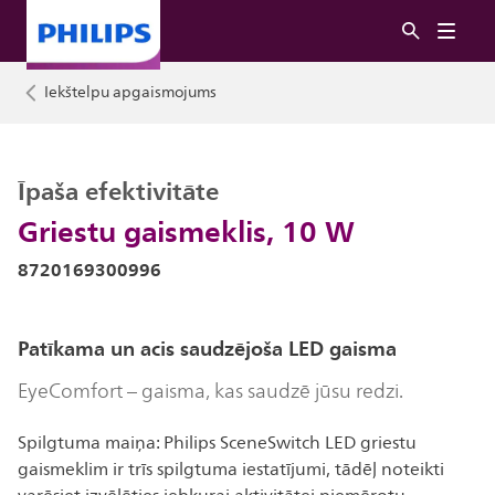
Iekštelpu apgaismojums
Īpaša efektivitāte
Griestu gaismeklis, 10 W
8720169300996
Patīkama un acis saudzējoša LED gaisma
EyeComfort – gaisma, kas saudzē jūsu redzi.
Spilgtuma maiņa: Philips SceneSwitch LED griestu
gaismeklim ir trīs spilgtuma iestatījumi, tādēļ noteikti