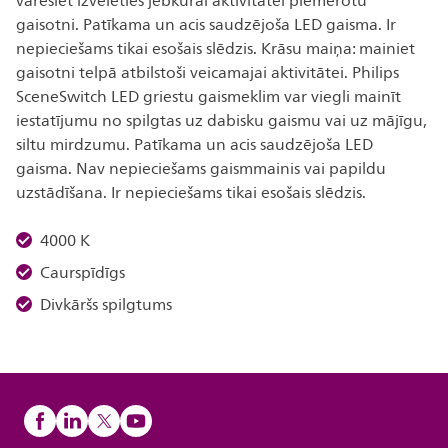
varēsiet izvēlēties jebkurai aktivitātei piemērotu
gaisotni. Patīkama un acis saudzējoša LED gaisma. Ir
nepieciešams tikai esošais slēdzis. Krāsu maiņa: mainiet
gaisotni telpā atbilstoši veicamajai aktivitātei. Philips
SceneSwitch LED griestu gaismeklim var viegli mainīt
iestatījumu no spilgtas uz dabisku gaismu vai uz mājīgu,
siltu mirdzumu. Patīkama un acis saudzējoša LED
gaisma. Nav nepieciešams gaismmainis vai papildu
uzstādīšana. Ir nepieciešams tikai esošais slēdzis.
4000 K
Caurspīdīgs
Divkāršs spilgtums