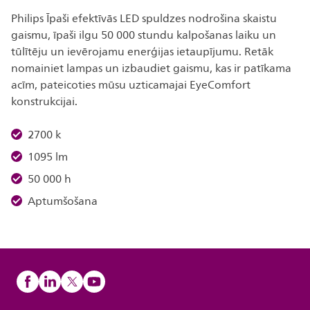
Philips Īpaši efektīvās LED spuldzes nodrošina skaistu
gaismu, īpaši ilgu 50 000 stundu kalpošanas laiku un
tūlītēju un ievērojamu enerģijas ietaupījumu. Retāk
nomainiet lampas un izbaudiet gaismu, kas ir patīkama
acīm, pateicoties mūsu uzticamajai EyeComfort
konstrukcijai.
2700 k
1095 lm
50 000 h
Aptumšošana