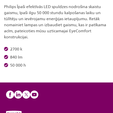
Philips Īpaši efektīvās LED spuldzes nodrošina skaistu
gaismu, īpaši ilgu 50 000 stundu kalpošanas laiku un
tūlītēju un ievērojamu enerģijas ietaupījumu. Retāk
nomainiet lampas un izbaudiet gaismu, kas ir patīkama
acīm, pateicoties mūsu uzticamajai EyeComfort
konstrukcijai.
2700 k
840 lm
50 000 h