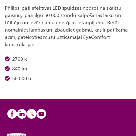
Philips Īpaši efektīvās LED spuldzes nodrošina skaistu
gaismu, īpaši ilgu 50 000 stundu kalpošanas laiku un
tūlītēju un ievērojamu enerģijas ietaupījumu. Retāk
nomainiet lampas un izbaudiet gaismu, kas ir patīkama
acīm, pateicoties mūsu uzticamajai EyeComfort
konstrukcijai.
2700 k
840 lm
50 000 h