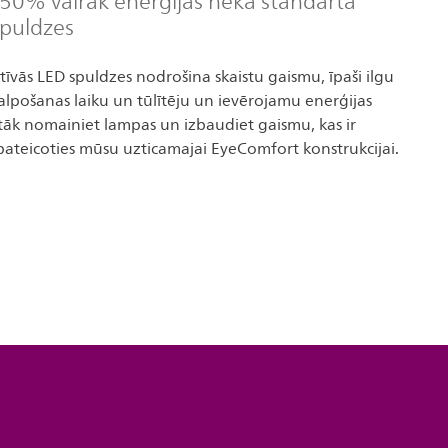
 50% vairāk enerģijas nekā standarta
spuldzes
ktīvās LED spuldzes nodrošina skaistu gaismu, īpaši ilgu
lpošanas laiku un tūlītēju un ievērojamu enerģijas
tāk nomainiet lampas un izbaudiet gaismu, kas ir
pateicoties mūsu uzticamajai EyeComfort konstrukcijai.