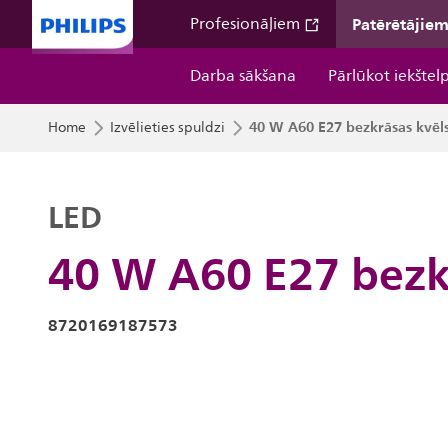
Patērētājie
Profesionāļiem
Darba sākšana
Pārlūkot iekštel
40 W A60 E27 bezkrāsas kvēl
Home
Izvēlieties spuldzi
LED
40 W A60 E27 bezk
8720169187573