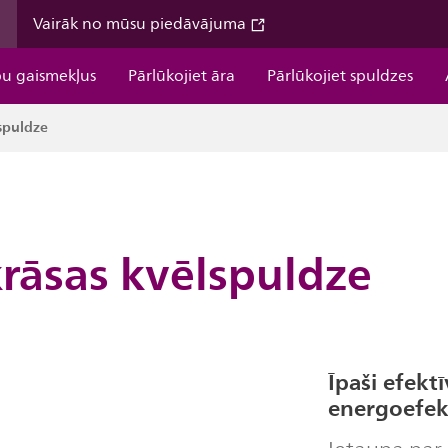
m
Vairāk no mūsu piedāvājuma
pu gaismekļus
Pārlūkojiet āra
Pārlūkojiet spuldzes
spuldze
rāsas kvēlspuldze
Īpaši efekt
energoefek