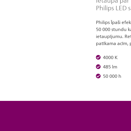
Ietaupa par
Philips LED 
Philips Īpaši efe
50 000 stundu ka
ietaupījumu. Re
patīkama acīm, 
4000 K
485 lm
50 000 h