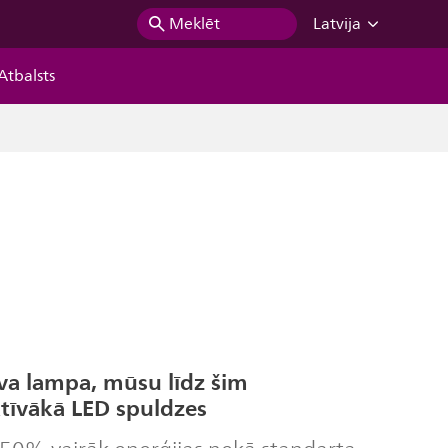
Meklēt
Latvija
Atbalsts
īva lampa, mūsu līdz šim
tīvākā LED spuldzes