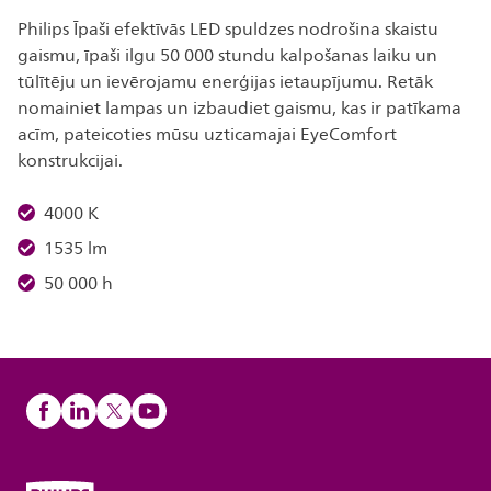
Philips Īpaši efektīvās LED spuldzes nodrošina skaistu
gaismu, īpaši ilgu 50 000 stundu kalpošanas laiku un
tūlītēju un ievērojamu enerģijas ietaupījumu. Retāk
nomainiet lampas un izbaudiet gaismu, kas ir patīkama
acīm, pateicoties mūsu uzticamajai EyeComfort
konstrukcijai.
4000 K
1535 lm
50 000 h