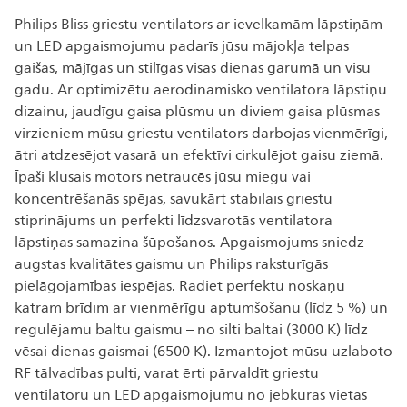
Philips Bliss griestu ventilators ar ievelkamām lāpstiņām
un LED apgaismojumu padarīs jūsu mājokļa telpas
gaišas, mājīgas un stilīgas visas dienas garumā un visu
gadu. Ar optimizētu aerodinamisko ventilatora lāpstiņu
dizainu, jaudīgu gaisa plūsmu un diviem gaisa plūsmas
virzieniem mūsu griestu ventilators darbojas vienmērīgi,
ātri atdzesējot vasarā un efektīvi cirkulējot gaisu ziemā.
Īpaši klusais motors netraucēs jūsu miegu vai
koncentrēšanās spējas, savukārt stabilais griestu
stiprinājums un perfekti līdzsvarotās ventilatora
lāpstiņas samazina šūpošanos. Apgaismojums sniedz
augstas kvalitātes gaismu un Philips raksturīgās
pielāgojamības iespējas. Radiet perfektu noskaņu
katram brīdim ar vienmērīgu aptumšošanu (līdz 5 %) un
regulējamu baltu gaismu – no silti baltai (3000 K) līdz
vēsai dienas gaismai (6500 K). Izmantojot mūsu uzlaboto
RF tālvadības pulti, varat ērti pārvaldīt griestu
ventilatoru un LED apgaismojumu no jebkuras vietas