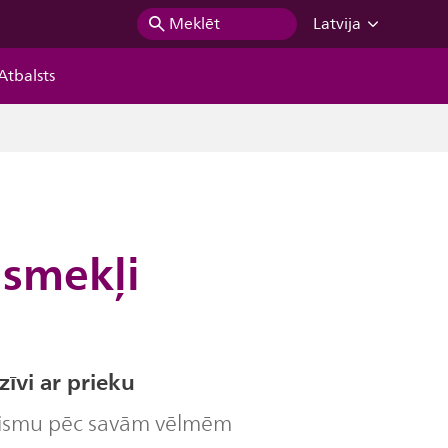
Meklēt
Latvija
Atbalsts
ismekļi
zīvi ar prieku
aismu pēc savām vēlmēm