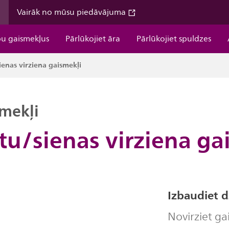
m
Vairāk no mūsu piedāvājuma
pu gaismekļus
Pārlūkojiet āra
Pārlūkojiet spuldzes
ienas virziena gaismekļi
smekļi
tu/sienas virziena ga
Izbaudiet d
Novirziet g