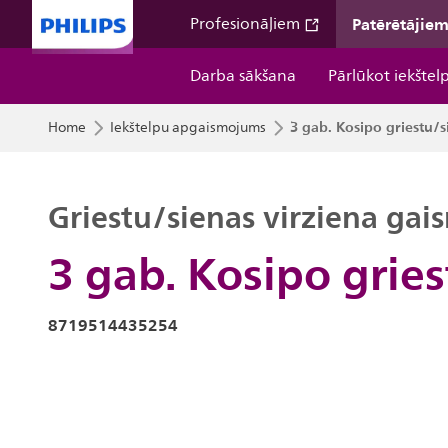
Patērētājie
Profesionāļiem
Darba sākšana
Pārlūkot iekštel
3 gab. Kosipo griestu/s
Home
Iekštelpu apgaismojums
Griestu/sienas virziena gai
3 gab. Kosipo gries
8719514435254