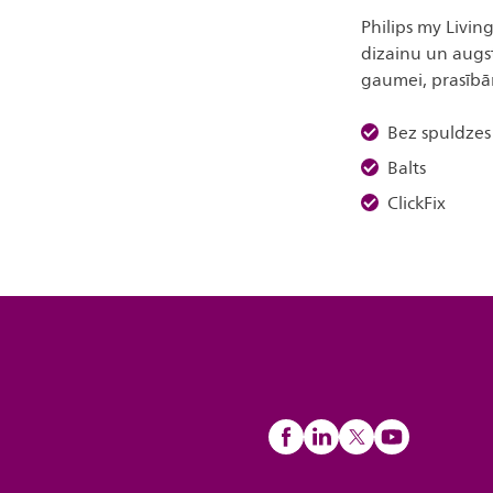
Philips my Livin
dizainu un augs
gaumei, prasībā
Bez spuldzes
Balts
ClickFix