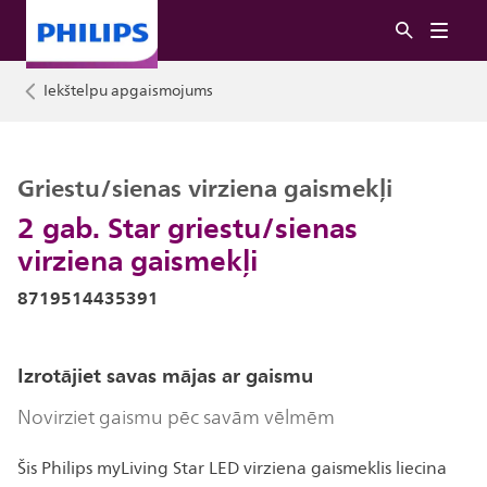
Iekštelpu apgaismojums
Griestu/sienas virziena gaismekļi
2 gab. Star griestu/sienas
virziena gaismekļi
8719514435391
Izrotājiet savas mājas ar gaismu
Novirziet gaismu pēc savām vēlmēm
Šis Philips myLiving Star LED virziena gaismeklis liecina