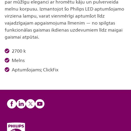
par mūžīgu eleganci ar hromētu kāju un pulverveida
melnu korpusu. Izmantojot šo Philips LED aptumšojamo
virziena lampu, varat vienmērīgi aptumšot līdz
vajadzīgajam apgaismojuma līmenim — no spilgtas
funkcionālas gaismas ikdienas uzdevumiem līdz maigai
gaismai atpūtai.
2700 k
Melns
Aptumšojams; ClickFix