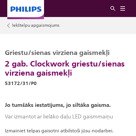
Iekštelpu apgaismojums
Griestu/sienas virziena gaismekļi
2 gab. Clockwork griestu/sienas
virziena gaismekļi
53172/31/P0
Jo tumšāks iestatījums, jo siltāka gaisma.
Var izmantot ar lielāko daļu LED gaismmaiņu
Izmainiet telpas gaisotni atbilstoši jūsu nodarbei.