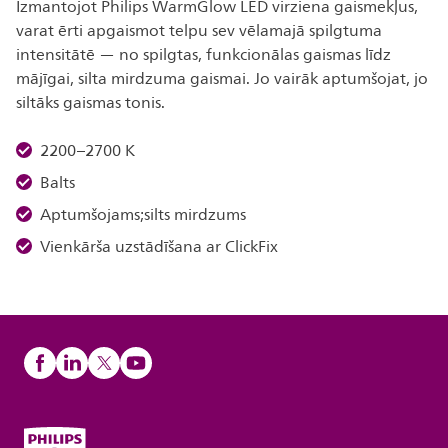
Izmantojot Philips WarmGlow LED virziena gaismekļus,
varat ērti apgaismot telpu sev vēlamajā spilgtuma
intensitātē — no spilgtas, funkcionālas gaismas līdz
mājīgai, silta mirdzuma gaismai. Jo vairāk aptumšojat, jo
siltāks gaismas tonis.
2200–2700 K
Balts
Aptumšojams;silts mirdzums
Vienkārša uzstādīšana ar ClickFix