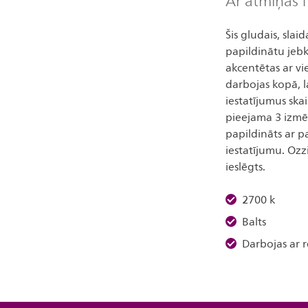
Ar atmiņas f
Šis gludais, slaid
papildinātu jebku
akcentētas ar v
darbojas kopā, l
iestatījumus sk
pieejama 3 izmēro
papildināts ar p
iestatījumu. Ozzi
ieslēgts.
2700 k
Balts
Darbojas ar 