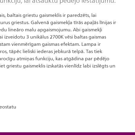
unkciju, lai atsauktu pēdējo iestatījumu.
ais, baltais griestu gaismeklis ir paredzēts, lai
rus griestus. Galvenā gaismekļa tīrās apaļās līnijas ir
iedu lineāro malu apgaismojumu. Abi gaismekļi
ai izveidotu 3 unikālus 2700K vēsi baltas gaismas
aistam vienmērīgam gaismas efektam. Lampa ir
s, tāpēc lieliski iederas jebkurā telpā. Tas tiek
arocīgu atmiņas funkciju, kas atgādina par pēdējo
et griestu gaismeklis izskatās vienlīdz labi izslēgts un
reostatu