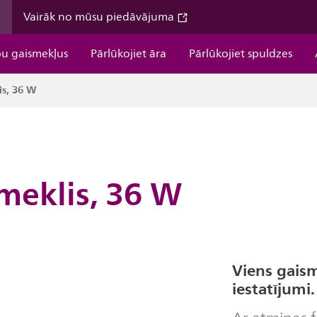
m
Vairāk no mūsu piedāvājuma
pu gaismekļus
Pārlūkojiet āra
Pārlūkojiet spuldzes
is, 36 W
smeklis, 36 W
Viens gaism
iestatījumi.