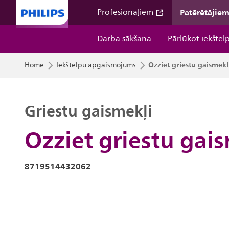
Patērētājie
Profesionāļiem
Darba sākšana
Pārlūkot iekštel
Ozziet griestu gaismekl
Home
Iekštelpu apgaismojums
Griestu gaismekļi
Ozziet griestu gai
8719514432062