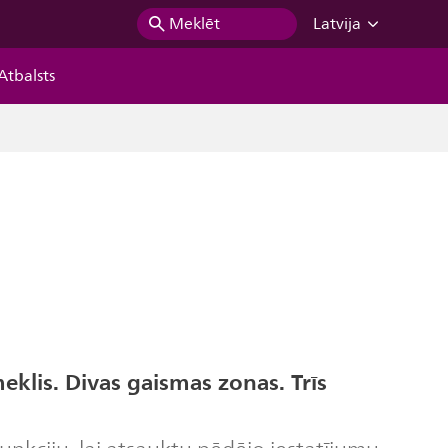
Meklēt
Latvija
Atbalsts
eklis. Divas gaismas zonas. Trīs