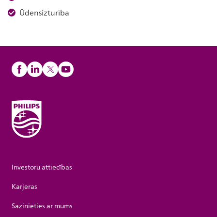
Ūdensizturība
Investoru attiecības
Karjeras
Sazinieties ar mums