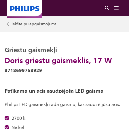
Iekštelpu apgaismojums
Griestu gaismekļi
Doris griestu gaismeklis, 17 W
8718699758929
Patīkama un acis saudzējoša LED gaisma
Philips LED gaismekļi rada gaismu, kas saudzē jūsu acis.
2700 k
Nickel