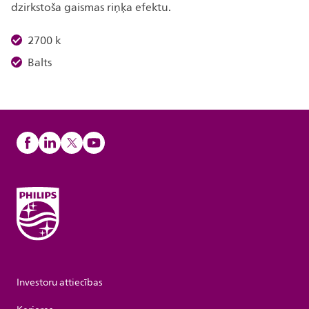
dzirkstoša gaismas riņķa efektu.
2700 k
Balts
Investoru attiecības