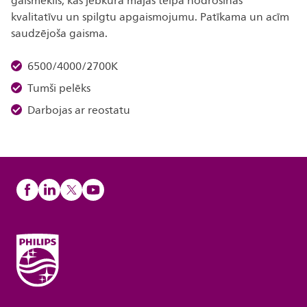
gaismeklis, kas jebkurā mājas telpā nodrošinās
kvalitatīvu un spilgtu apgaismojumu. Patīkama un acīm
saudzējoša gaisma.
6500/4000/2700K
Tumši pelēks
Darbojas ar reostatu