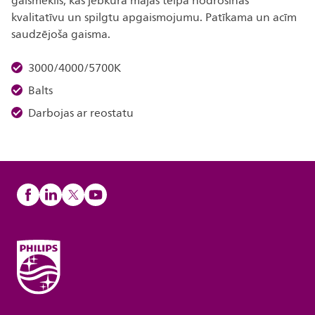
gaismeklis, kas jebkurā mājas telpā nodrošinās
kvalitatīvu un spilgtu apgaismojumu. Patīkama un acīm
saudzējoša gaisma.
3000/4000/5700K
Balts
Darbojas ar reostatu