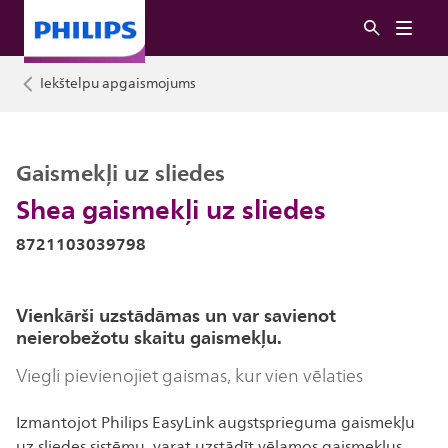
Iekštelpu apgaismojums
Gaismekļi uz sliedes
Shea gaismekļi uz sliedes
8721103039798
Vienkārši uzstādāmas un var savienot
neierobežotu skaitu gaismekļu.
Viegli pievienojiet gaismas, kur vien vēlaties
Izmantojot Philips EasyLink augstsprieguma gaismekļu
uz sliedes sistēmu, varat uzstādīt vēlamos gaismekļus