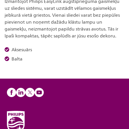
Izmantojot Philips EasyLink augstsprieguma gaismekļu
uz sliedes sistēmu, varat uzstādīt vēlamos gaismekļus
jebkurā vietā griestos. Vienai sliedei varat bez piepūles
pievienot un noņemt dažādu klāstu lampu un
gaismekļu, neizmantojot papildu strāvas avotus. Tās ir
īpaši kompaktas, tāpēc saplūdīs ar jūsu esošo dekoru.
Aksesuārs
Balta