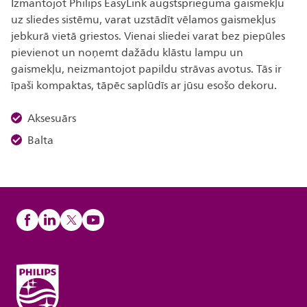
Izmantojot Philips EasyLink augstsprieguma gaismekļu
uz sliedes sistēmu, varat uzstādīt vēlamos gaismekļus
jebkurā vietā griestos. Vienai sliedei varat bez piepūles
pievienot un noņemt dažādu klāstu lampu un
gaismekļu, neizmantojot papildu strāvas avotus. Tās ir
īpaši kompaktas, tāpēc saplūdīs ar jūsu esošo dekoru.
Aksesuārs
Balta