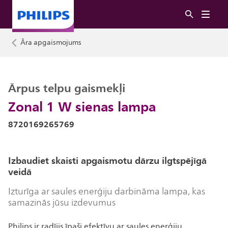
Āra apgaismojums
Ārpus telpu gaismekļi
Zonal 1 W sienas lampa
8720169265769
Izbaudiet skaisti apgaismotu dārzu ilgtspējīgā
veidā
Izturīga ar saules enerģiju darbināma lampa, kas
samazinās jūsu izdevumus
Philips ir radījis īpaši efektīvu ar saules enerģiju