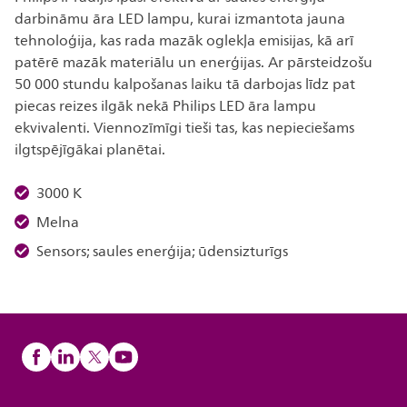
darbināmu āra LED lampu, kurai izmantota jauna
tehnoloģija, kas rada mazāk oglekļa emisijas, kā arī
patērē mazāk materiālu un enerģijas. Ar pārsteidzošu
50 000 stundu kalpošanas laiku tā darbojas līdz pat
piecas reizes ilgāk nekā Philips LED āra lampu
ekvivalenti. Viennozīmīgi tieši tas, kas nepieciešams
ilgtspējīgākai planētai.
3000 K
Melna
Sensors; saules enerģija; ūdensizturīgs