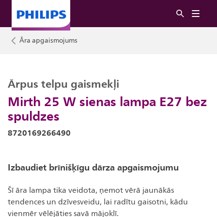
Āra apgaismojums
Ārpus telpu gaismekļi
Mirth 25 W sienas lampa E27 bez
spuldzes
8720169266490
Izbaudiet brīnišķīgu dārza apgaismojumu
Šī āra lampa tika veidota, ņemot vērā jaunākās
tendences un dzīvesveidu, lai radītu gaisotni, kādu
vienmēr vēlējāties savā mājoklī.