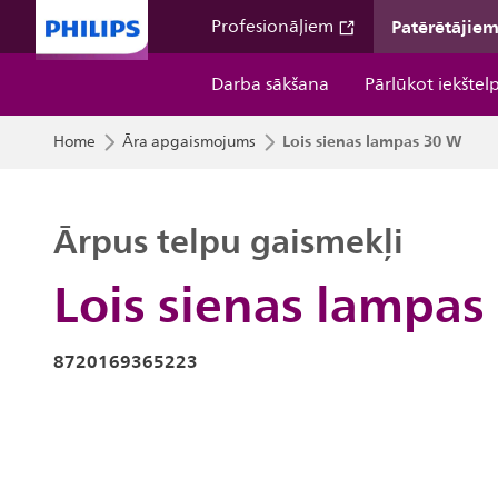
Patērētājie
Profesionāļiem
Darba sākšana
Pārlūkot iekštel
Lois sienas lampas 30 W
Home
Āra apgaismojums
Ārpus telpu gaismekļi
Lois sienas lampas
8720169365223