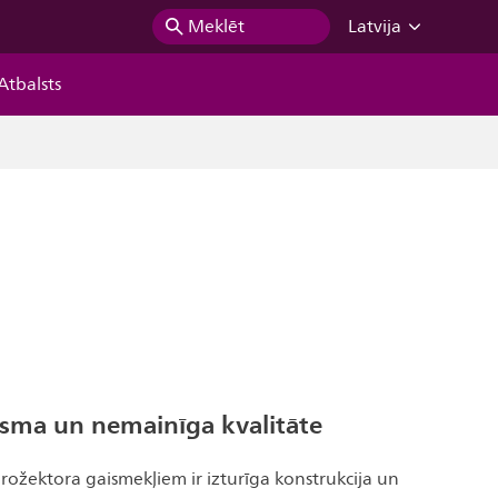
Meklēt
Latvija
Atbalsts
isma un nemainīga kvalitāte
 prožektora gaismekļiem ir izturīga konstrukcija un