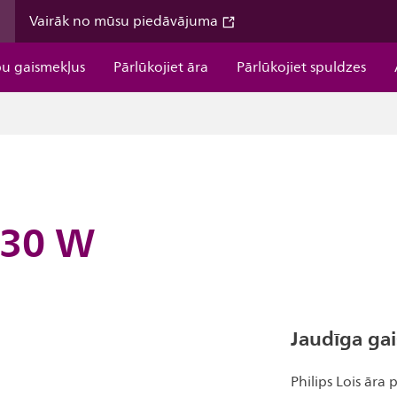
m
Vairāk no mūsu piedāvājuma
pu gaismekļus
Pārlūkojiet āra
Pārlūkojiet spuldzes
 30 W
Jaudīga ga
Philips Lois āra