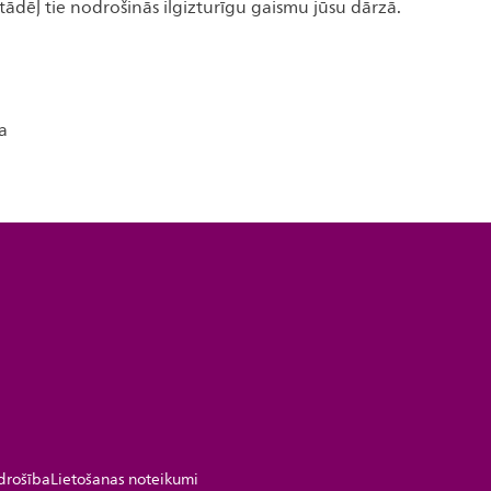
tādēļ tie nodrošinās ilgizturīgu gaismu jūsu dārzā.
a
drošība
Lietošanas noteikumi