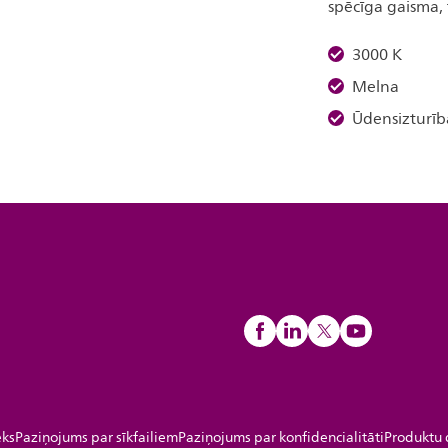
spēcīga gaisma, 
3000 K
Melna
Ūdensizturīb
eks
Paziņojums par sīkfailiem
Paziņojums par konfidencialitāti
Produktu 