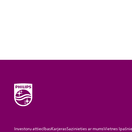
Investoru attiecības
Karjeras
Sazinieties ar mums
Vietnes īpašni