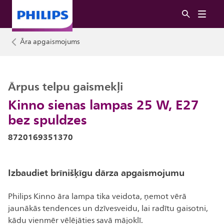
Āra apgaismojums
Ārpus telpu gaismekļi
Kinno sienas lampas 25 W, E27
bez spuldzes
8720169351370
Izbaudiet brīnišķīgu dārza apgaismojumu
Philips Kinno āra lampa tika veidota, ņemot vērā
jaunākās tendences un dzīvesveidu, lai radītu gaisotni,
kādu vienmēr vēlējāties savā mājoklī.