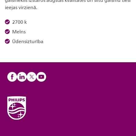
gaismeklis izstaros augstas kvalitātes un siltu gaismu tieši
ieejas virzienā.
2700 k
Melns
Ūdensizturība