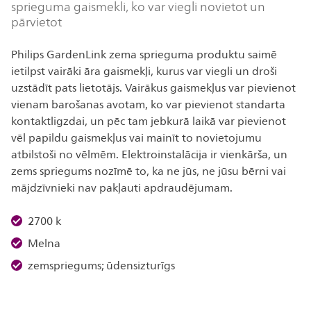
sprieguma gaismekli, ko var viegli novietot un
pārvietot
Philips GardenLink zema sprieguma produktu saimē
ietilpst vairāki āra gaismekļi, kurus var viegli un droši
uzstādīt pats lietotājs. Vairākus gaismekļus var pievienot
vienam barošanas avotam, ko var pievienot standarta
kontaktligzdai, un pēc tam jebkurā laikā var pievienot
vēl papildu gaismekļus vai mainīt to novietojumu
atbilstoši no vēlmēm. Elektroinstalācija ir vienkārša, un
zems spriegums nozīmē to, ka ne jūs, ne jūsu bērni vai
mājdzīvnieki nav pakļauti apdraudējumam.
2700 k
Melna
zemspriegums; ūdensizturīgs